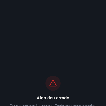
Algo deu errado
Ocorreu um erro inesperado. Tente recarregar a página.